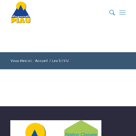
Vous êtes ici :
Accueil
/
Les S.I.V.U