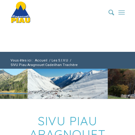
Vous êtes ici :
Accueil
/
Les S.I.V.U
/
SIVU Piau Aragnouet Cadeilhan Trachère
SIVU PIAU
ARAGNOUET