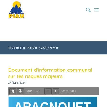
Vous êtes ici :
Accueil
/
2024
/
février
Document d’information communal
sur les risques majeurs
27 février 2024
Page
1
/
28
Zoom
100%